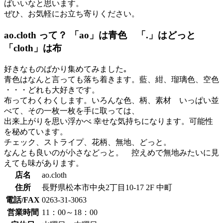
ばいいなと思います。
ぜひ、お気軽にお立ち寄りください。
ao.cloth って？ 「ao」は青色 「.」はどっと
「cloth」は布
好きなものばかり集めてみました｡
青色はなんと言っても落ち着きます。藍、紺、瑠璃色、空色
・・・どれも大好きです。
布ってわくわくします。いろんな色、柄、素材 いっぱい並
べて、その一枚一枚を手に取っては、
出来上がりを思い浮かべ 幸せな気持ちになります。可能性
を秘めています。
チェック、ストライプ、花柄、無地、どっと。
なんとも良いのが小さなどっと。 控えめで無地みたいに見
えても味があります。
店名
ao.cloth
住所
長野県松本市中央2丁目10-17 2F 中町
電話/FAX
0263-31-3063
営業時間
11：00～18：00