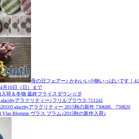
母の日フェアー♪ かわいい小物いっぱいです！4/29
 4月10日（日）まで
物入荷＆冬物 最終プライスダウン☆彡
6 alacrityアラクリティー♪フリルブラウス 711241
105 alacrityアラクリティー 2015秋の新作 730688、750820
4 Vlas Blomme ヴラス ブラム♪2015秋の新作入荷♪